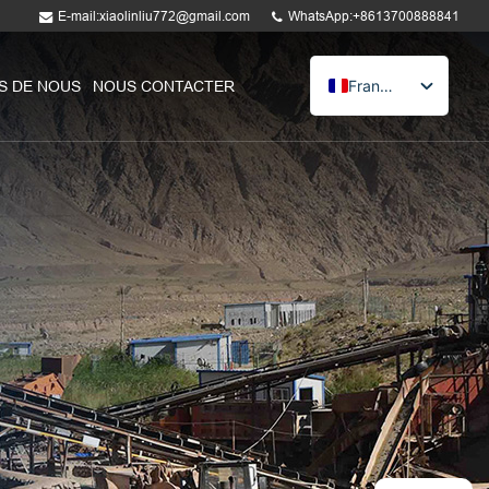
E-mail:xiaolinliu772@gmail.com
WhatsApp:+8613700888841
Français
S DE NOUS
NOUS CONTACTER
English
Russian
Spanish
Arabic