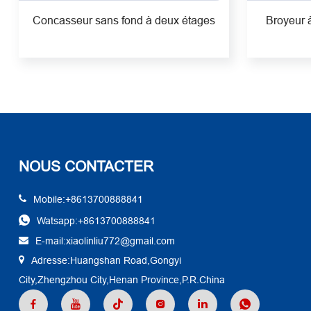
Concasseur sans fond à deux étages
Broyeur 
NOUS CONTACTER
Mobile:+8613700888841
Watsapp:+8613700888841
E-mail:xiaolinliu772@gmail.com
Adresse:Huangshan Road,Gongyi
City,Zhengzhou City,Henan Province,P.R.China