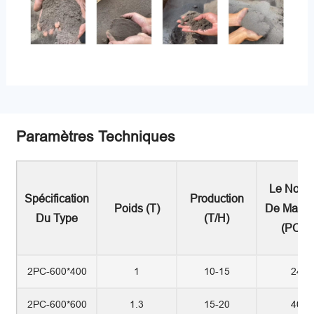
Paramètres Techniques
Le Nomb
Spécification
Production
Poids (T)
De Marte
Du Type
(t/h)
(PCS)
2PC-600*400
1
10-15
24
2PC-600*600
1.3
15-20
40