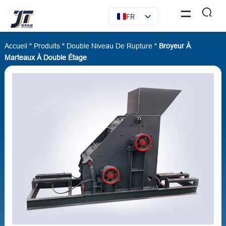
FR
EN
Accueil
"
Produits
"
Double Niveau De Rupture
"
Broyeur À
RU
Marteaux À Double Étage
ES
AR