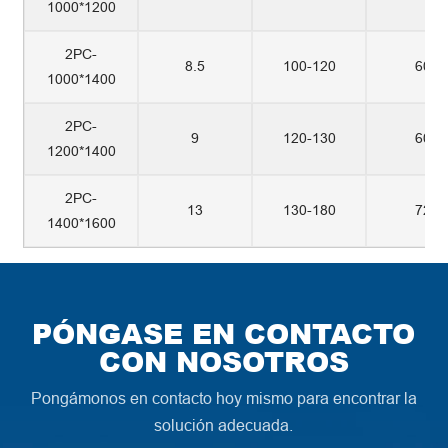
1000*1200
2PC-
8.5
100-120
60
1000*1400
2PC-
9
120-130
60
1200*1400
2PC-
13
130-180
72
1400*1600
PÓNGASE EN CONTACTO
CON NOSOTROS
Pongámonos en contacto hoy mismo para encontrar la
solución adecuada.