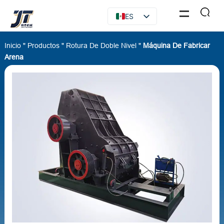
ES
EN
Inicio
"
Productos
"
Rotura De Doble Nivel
"
Máquina De Fabricar
FR
Arena
RU
AR