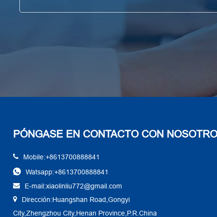
PÓNGASE EN CONTACTO CON NOSOTR
Mobile:+8613700888841
Watsapp:+8613700888841
E-mail:xiaolinliu772@gmail.com
Dirección:Huangshan Road,Gongyi
City,Zhengzhou City,Henan Province,P.R.China