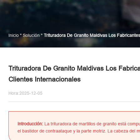
Inicio
"
Solución
"
Trituradora De Granito Maldivas Los Fabricantes 
Trituradora De Granito Maldivas Los Fabrica
Clientes Internacionales
Hora:2025-12-05
Introducción:
La trituradora de martillos de granito está compu
el bastidor de contraataque y la parte motriz. La cabeza del mar