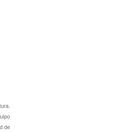
tura.
quipo
ad de