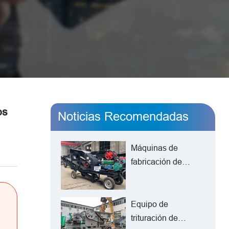
os
Noticias Recomendadas
Máquinas de
fabricación de
arena: El nuevo
modelo de
producción de
Equipo de
arena
trituración de