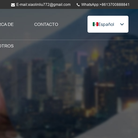
E-mail:xiaolinliu772@gmail.com
WhatsApp:+8613700888841
Español
CA DE
CONTACTO
English
French
OTROS
Russian
Arabic