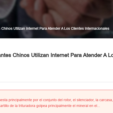
Chinos Utilizan Internet Para Atender A Los Clientes Internacionales
ntes Chinos Utilizan Internet Para Atender A L
esta principalmente por el conjunto del rotor, el silenciador, la carcasa,
tillo de la trituradora golpea principalmente el mineral en el...