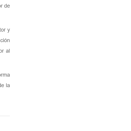
or de
tor y
ción
or al
forma
de la