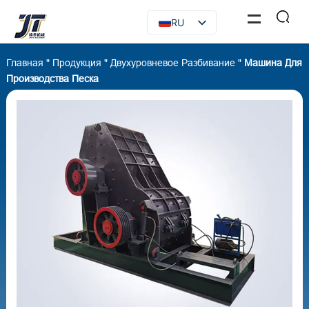
RU
EN
Главная
"
Продукция
"
Двухуровневое Разбивание
"
Машина Для
FR
Производства Песка
ES
AR