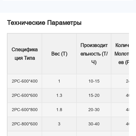
Технические Параметры
Производит
Количес
Специфика
Вес (Т)
Ельность (т/
Молотоб
Ция Типа
Ч)
Ев (PC
2PC-600*400
1
10-15
24
2PC-600*600
1.3
15-20
40
2PC-600*800
1.8
20-30
48
2PC-800*600
3
30-40
40