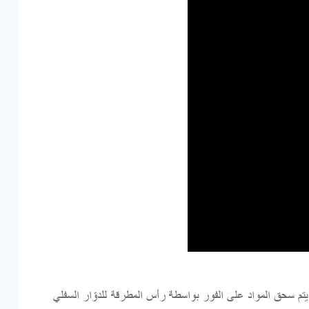
م سحق المواد على الفور بواسطة رأس المطرقة للدوّار السفلي