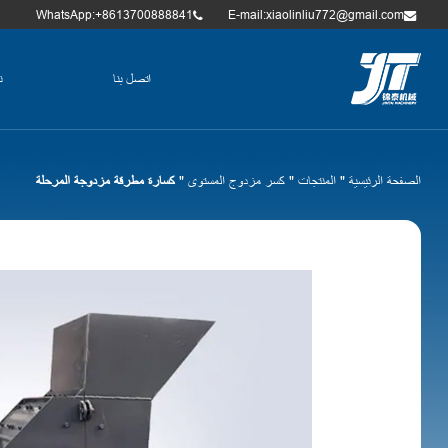
WhatsApp:+8613700888841
E-mail:xiaolinliu772@gmail.com
اتصل بنا
ن
الصفحة الرئيسية
"
المنتجات
"
كسر مزدوج المستوى
"
كسارة مطرقة مزدوجة المرحلة