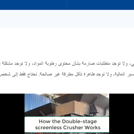
، ولا توجد متطلبات صارمة بشأن محتوى رطوبة المواد، ولا توجد مشكلة في
كسير العالية، ولا توجد ظاهرة تآكل مطرقة غير صالحة. تحتاج فقط إلى شخص وا