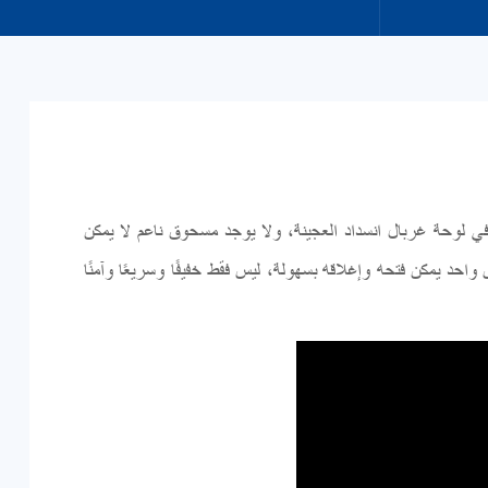
 لوحة غربال انسداد العجينة، ولا يوجد مسحوق ناعم لا يمكن
حد يمكن فتحه وإغلاقه بسهولة، ليس فقط خفيفًا وسريعًا وآمنًا