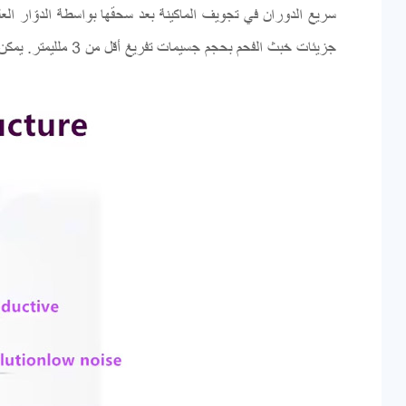
سريع الدوران في تجويف الماكينة بعد سحقها بواسطة الدوّار ا
جزيئات خبث الفحم بحجم جسيمات تفريغ أقل من 3 ملليمتر. يمكن لحجم الجسيمات هذا أن يلبي تمامًا متطلبات مصنعي الطوب والبلاط كطوب الاحتراق الداخلي.