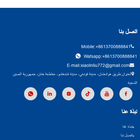
اتصل بنا
Mobile:+8613700888841
Watsapp:+8613700888841
E-mail:xiaolinliu772@gmail.com
العنوان:طريق هوانغشان، مدينة قونغي، مدينة تشنغتشو، مقاطعة خنان، جمهورية الصين
الشعبية
نبذة عنا
نبذة عنا
اتصل بنا